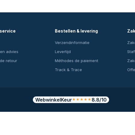
service
Bestellen & levering
Zak
Verzendinformatie
Zake
en advies
Levertijd
Staf
 de retour
Méthodes de paiement
Zake
Track & Trace
Off
WebwinkelKeur
8.8/10
★★★★★