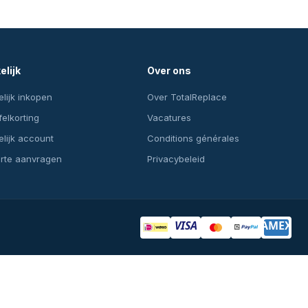
elijk
Over ons
lijk inkopen
Over TotalReplace
felkorting
Vacatures
lijk account
Conditions générales
erte aanvragen
Privacybeleid
VISA
AMEX