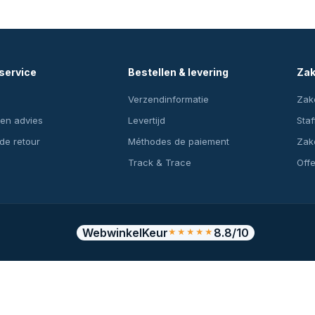
service
Bestellen & levering
Zak
Verzendinformatie
Zake
en advies
Levertijd
Staf
 de retour
Méthodes de paiement
Zake
Track & Trace
Off
WebwinkelKeur
8.8/10
★★★★★