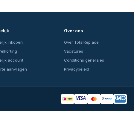
elijk
Over ons
lijk inkopen
Over TotalReplace
felkorting
Vacatures
lijk account
Conditions générales
erte aanvragen
Privacybeleid
VISA
AMEX