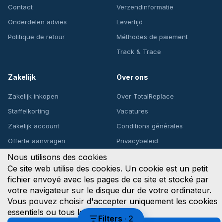
Contact
Verzendinformatie
Onderdelen advies
Levertijd
Politique de retour
Méthodes de paiement
Track & Trace
Zakelijk
Over ons
Zakelijk inkopen
Over TotalReplace
Staffelkorting
Vacatures
Zakelijk account
Conditions générales
Offerte aanvragen
Privacybeleid
Nous utilisons des cookies
Ce site web utilise des cookies. Un cookie est un petit
fichier envoyé avec les pages de ce site et stocké par
Upsite Solutions B.V.
votre navigateur sur le disque dur de votre ordinateur.
Het Goorke 53, 4906 CZ Oosterhout, Nederland
KvK: 89764122 | BTW: NL853807826B01
Vous pouvez choisir d'accepter uniquement les cookies
WebwinkelKeur
8.8/10
★★★★★
essentiels ou tous les cookies.
VISA
AMEX
Filters
·
2