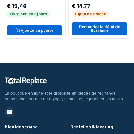
Aquafilter Twin T2 Twin
€ 15,46
€ 14,77
T2 Aquafilter Twin TT
Parquett Aquafilter
Livraison en 3 jours
rupture de stock
Demander le délai de
Ajouter au panier
livraison
La boutique en ligne et le grossiste en pièces de rechange
compatibles pour le nettoyage, la maison, le jardin et les loisirs.
Klantenservice
Bestellen & levering