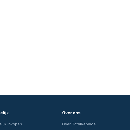
elijk
Over ons
lijk inkopen
Over TotalReplace