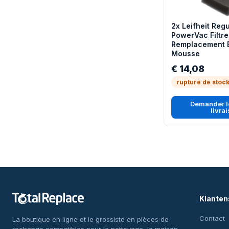
2x Leifheit Reg
PowerVac Filtre
Remplacement 
Mousse
€ 14,08
rupture de stoc
Demander le
livra
Klanten
Contact
La boutique en ligne et le grossiste en pièces de