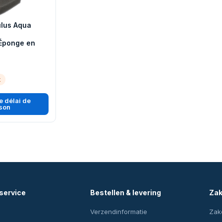
ulus Aqua
Éponge en
k
 délai de
ison
service
Bestellen & levering
Zak
Verzendinformatie
Zake