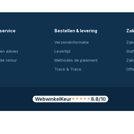
service
Bestellen & levering
Zak
Verzendinformatie
Zake
en advies
Levertijd
Staf
 de retour
Méthodes de paiement
Zake
Track & Trace
Off
WebwinkelKeur
8.8/10
★★★★★