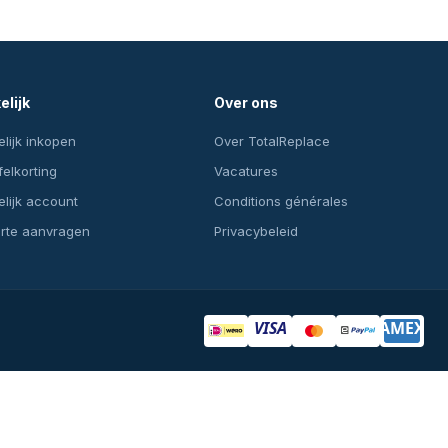
elijk
Over ons
lijk inkopen
Over TotalReplace
felkorting
Vacatures
lijk account
Conditions générales
erte aanvragen
Privacybeleid
VISA
AMEX