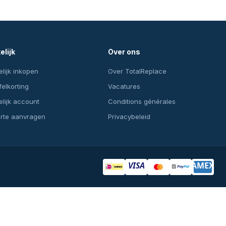
elijk
Over ons
lijk inkopen
Over TotalReplace
felkorting
Vacatures
lijk account
Conditions générales
erte aanvragen
Privacybeleid
VISA
AMEX