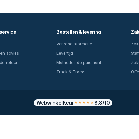
service
Bestellen & levering
Zak
Verzendinformatie
Zake
en advies
Levertijd
Staf
 de retour
Méthodes de paiement
Zake
Track & Trace
Off
WebwinkelKeur
8.8/10
★★★★★