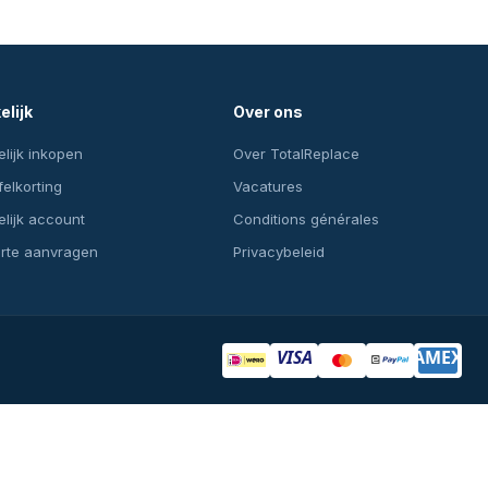
elijk
Over ons
lijk inkopen
Over TotalReplace
felkorting
Vacatures
lijk account
Conditions générales
erte aanvragen
Privacybeleid
VISA
AMEX