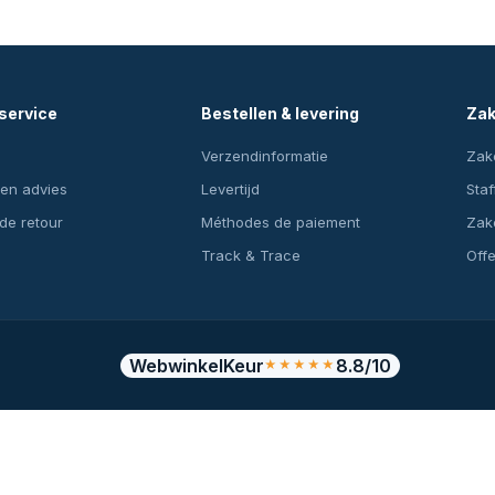
service
Bestellen & levering
Zak
Verzendinformatie
Zake
en advies
Levertijd
Staf
 de retour
Méthodes de paiement
Zake
Track & Trace
Off
WebwinkelKeur
8.8/10
★★★★★