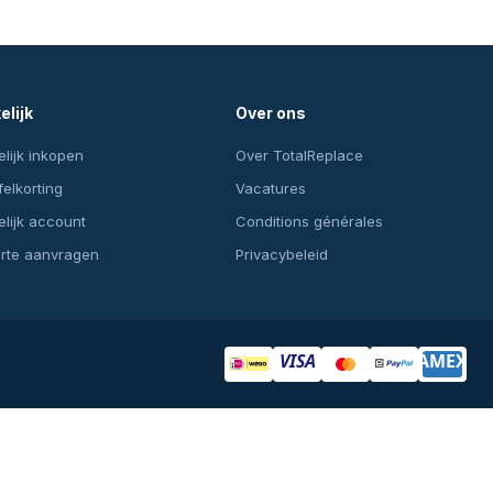
elijk
Over ons
lijk inkopen
Over TotalReplace
felkorting
Vacatures
lijk account
Conditions générales
erte aanvragen
Privacybeleid
VISA
AMEX