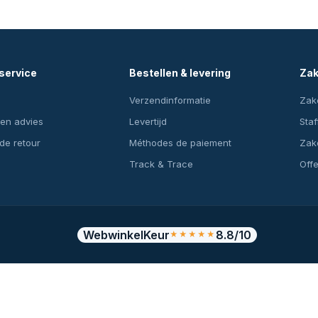
service
Bestellen & levering
Zak
Verzendinformatie
Zake
en advies
Levertijd
Staf
 de retour
Méthodes de paiement
Zake
Track & Trace
Off
WebwinkelKeur
8.8/10
★★★★★