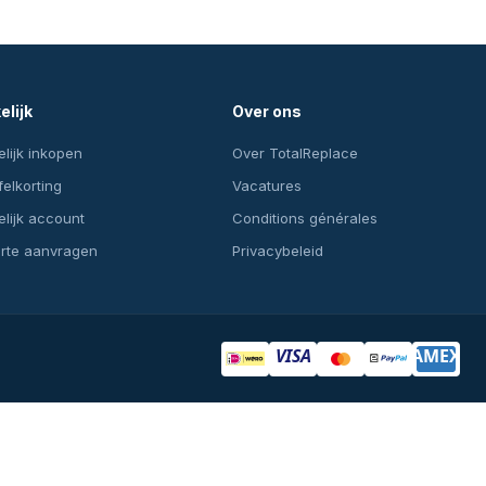
elijk
Over ons
lijk inkopen
Over TotalReplace
felkorting
Vacatures
lijk account
Conditions générales
erte aanvragen
Privacybeleid
VISA
AMEX