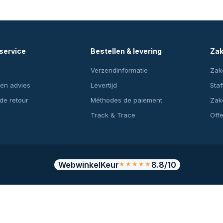
service
Bestellen & levering
Zak
Verzendinformatie
Zake
en advies
Levertijd
Staf
 de retour
Méthodes de paiement
Zake
Track & Trace
Off
WebwinkelKeur
8.8/10
★★★★★