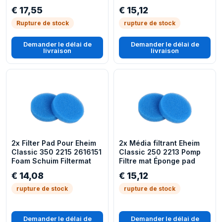
3e 350 2074 Filtre
160/200/240 Filtre
€ 17,55
€ 15,12
extérieur d'aquarium
d'aquarium Préfiltre
Remplacement Aqua
Rupture de stock
rupture de stock
Demander le délai de
Demander le délai de
livraison
livraison
2x Filter Pad Pour Eheim
2x Média filtrant Eheim
Classic 350 2215 2616151
Classic 250 2213 Pomp
Foam Schuim Filtermat
Filtre mat Éponge pad
€ 14,08
€ 15,12
rupture de stock
rupture de stock
Demander le délai de
Demander le délai de