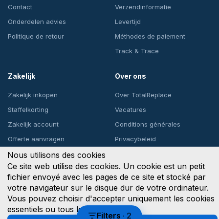
Contact
Verzendinformatie
Onderdelen advies
Levertijd
Politique de retour
Méthodes de paiement
Track & Trace
Zakelijk
Over ons
Zakelijk inkopen
Over TotalReplace
Staffelkorting
Vacatures
Zakelijk account
Conditions générales
Offerte aanvragen
Privacybeleid
Nous utilisons des cookies
Ce site web utilise des cookies. Un cookie est un petit
fichier envoyé avec les pages de ce site et stocké par
Upsite Solutions B.V.
votre navigateur sur le disque dur de votre ordinateur.
Het Goorke 53, 4906 CZ Oosterhout, Nederland
KvK: 89764122 | BTW: NL853807826B01
Vous pouvez choisir d'accepter uniquement les cookies
WebwinkelKeur
8.8/10
★★★★★
essentiels ou tous les cookies.
VISA
AMEX
Filters
·
2