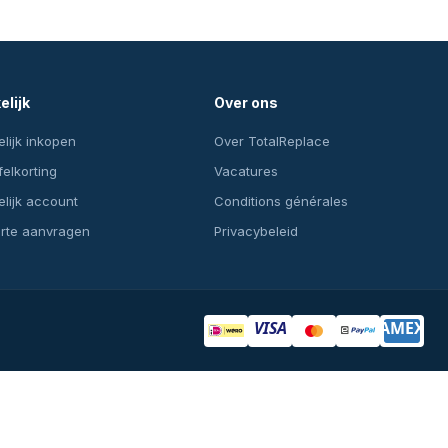
elijk
Over ons
lijk inkopen
Over TotalReplace
felkorting
Vacatures
lijk account
Conditions générales
erte aanvragen
Privacybeleid
VISA
AMEX