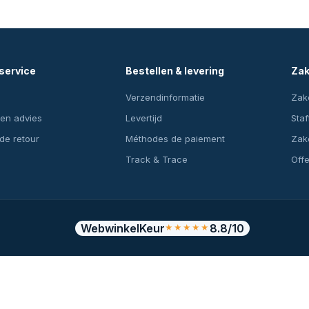
service
Bestellen & levering
Zak
Verzendinformatie
Zake
en advies
Levertijd
Staf
 de retour
Méthodes de paiement
Zake
Track & Trace
Off
WebwinkelKeur
8.8/10
★★★★★