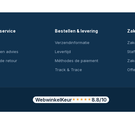
service
Bestellen & levering
Zak
Verzendinformatie
Zake
en advies
Levertijd
Staf
 de retour
Méthodes de paiement
Zake
Track & Trace
Off
WebwinkelKeur
8.8/10
★★★★★