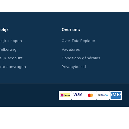
elijk
Over ons
lijk inkopen
Over TotalReplace
felkorting
Vacatures
lijk account
Conditions générales
erte aanvragen
Privacybeleid
VISA
AMEX