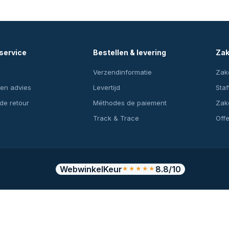
service
Bestellen & levering
Zak
Verzendinformatie
Zake
en advies
Levertijd
Staf
 de retour
Méthodes de paiement
Zake
Track & Trace
Off
WebwinkelKeur
8.8/10
★★★★★