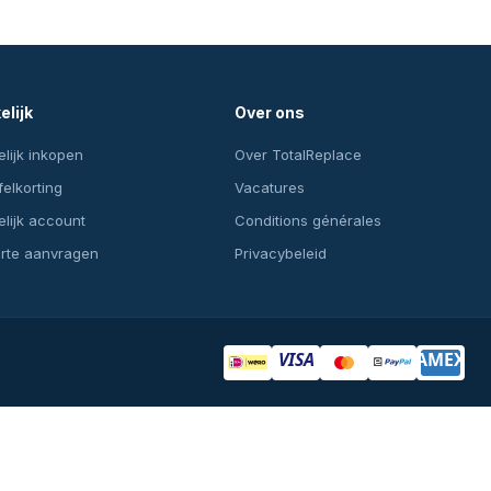
elijk
Over ons
lijk inkopen
Over TotalReplace
felkorting
Vacatures
lijk account
Conditions générales
erte aanvragen
Privacybeleid
VISA
AMEX