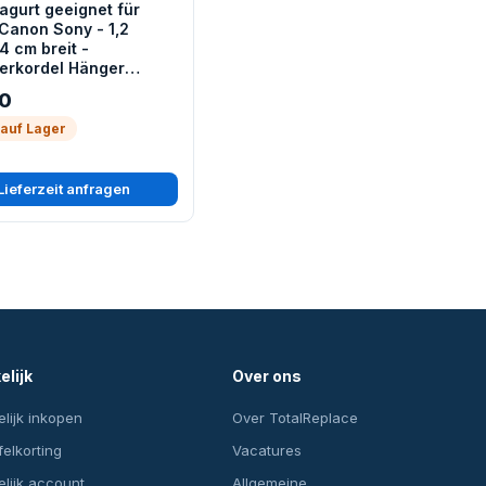
gurt geeignet für
Canon Sony - 1,2
4 cm breit -
erkordel Hänger
 und Schulter -
90
lgrau
 auf Lager
Lieferzeit anfragen
elijk
Over ons
lijk inkopen
Over TotalReplace
felkorting
Vacatures
lijk account
Allgemeine