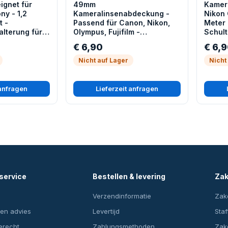
ignet für
49mm
Kamera
ny - 1,2
Kameralinsenabdeckung -
Nikon 
t -
Passend für Canon, Nikon,
Meter 
alterung für
Olympus, Fujifilm -
Schult
ulter - Braun
Objektivschutzdeckel
Nacken
€ 6,90
€ 6,
Dunke
Nicht auf Lager
Nicht
 anfragen
Lieferzeit anfragen
service
Bestellen & levering
Zak
Verzendinformatie
Zake
en advies
Levertijd
Staf
erecht
Zahlungsmethoden
Zake