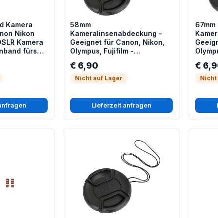
d Kamera
58mm
67mm
anon Nikon
Kameralinsenabdeckung -
Kamer
 DSLR Kamera
Geeignet für Canon, Nikon,
Geeign
enband fürs
Olympus, Fujifilm -
Olympu
Objektivschutzhülle
Objekt
€ 6,90
€ 6,
Nicht auf Lager
Nicht
 anfragen
Lieferzeit anfragen