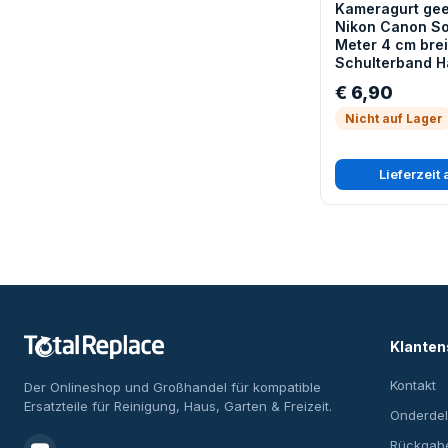
Kameragurt gee
Nikon Canon So
Meter 4 cm brei
Schulterband H
Nacken und Sch
€ 6,90
Nicht auf Lager
Lieferzeit
Klanten
Kontakt
Der Onlineshop und Großhandel für kompatible
Ersatzteile für Reinigung, Haus, Garten & Freizeit.
Onderdel
Rückgab