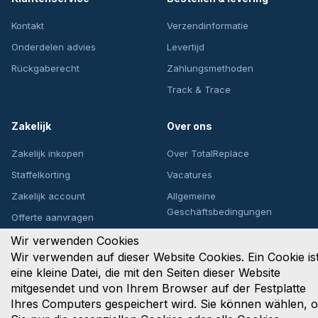
Kontakt
Verzendinformatie
Onderdelen advies
Levertijd
Rückgaberecht
Zahlungsmethoden
Track & Trace
Zakelijk
Over ons
Zakelijk inkopen
Over TotalReplace
Staffelkorting
Vacatures
Zakelijk account
Allgemeine
Geschäftsbedingungen
Offerte aanvragen
Privacybeleid
Wir verwenden Cookies
Wir verwenden auf dieser Website Cookies. Ein Cookie is
eine kleine Datei, die mit den Seiten dieser Website
mitgesendet und von Ihrem Browser auf der Festplatte
Upsite Solutions B.V.
Ihres Computers gespeichert wird. Sie können wählen, 
Het Goorke 53, 4906 CZ Oosterhout, Nederland
KvK: 89764122 | BTW: NL853807826B01