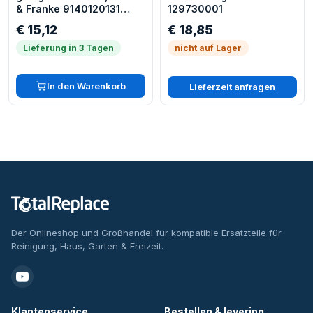
& Franke 9140120131
129730001
Fettfilter
€ 15,12
€ 18,85
Dunstabzugshaube
Lieferung in 3 Tagen
nicht auf Lager
In den Warenkorb
Lieferzeit anfragen
Der Onlineshop und Großhandel für kompatible Ersatzteile für
Reinigung, Haus, Garten & Freizeit.
Klantenservice
Bestellen & levering