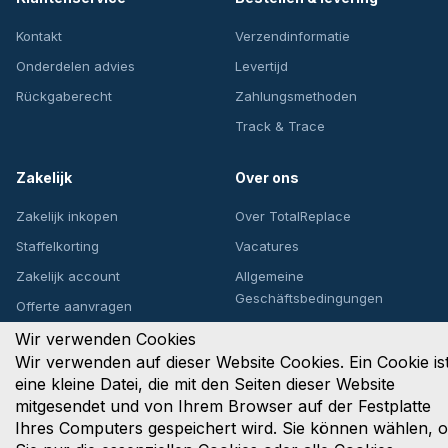
Kontakt
Verzendinformatie
Onderdelen advies
Levertijd
Rückgaberecht
Zahlungsmethoden
Track & Trace
Zakelijk
Over ons
Zakelijk inkopen
Over TotalReplace
Staffelkorting
Vacatures
Zakelijk account
Allgemeine
Geschäftsbedingungen
Offerte aanvragen
Privacybeleid
Wir verwenden Cookies
Wir verwenden auf dieser Website Cookies. Ein Cookie is
eine kleine Datei, die mit den Seiten dieser Website
mitgesendet und von Ihrem Browser auf der Festplatte
Upsite Solutions B.V.
Ihres Computers gespeichert wird. Sie können wählen, 
Het Goorke 53, 4906 CZ Oosterhout, Nederland
KvK: 89764122 | BTW: NL853807826B01