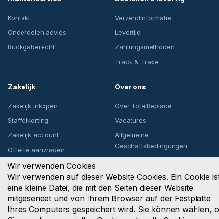
Kontakt
Verzendinformatie
Onderdelen advies
Levertijd
Rückgaberecht
Zahlungsmethoden
Track & Trace
Zakelijk
Over ons
Zakelijk inkopen
Over TotalReplace
Staffelkorting
Vacatures
Zakelijk account
Allgemeine
Geschäftsbedingungen
Offerte aanvragen
Privacybeleid
Wir verwenden Cookies
Wir verwenden auf dieser Website Cookies. Ein Cookie is
eine kleine Datei, die mit den Seiten dieser Website
mitgesendet und von Ihrem Browser auf der Festplatte
Upsite Solutions B.V.
Ihres Computers gespeichert wird. Sie können wählen, 
Het Goorke 53, 4906 CZ Oosterhout, Nederland
KvK: 89764122 | BTW: NL853807826B01